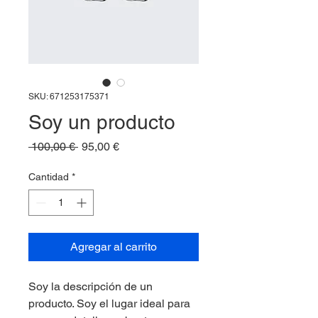
SKU: 671253175371
Soy un producto
Precio
Precio
 100,00 € 
95,00 €
de
oferta
Cantidad
*
Agregar al carrito
Soy la descripción de un 
producto. Soy el lugar ideal para 