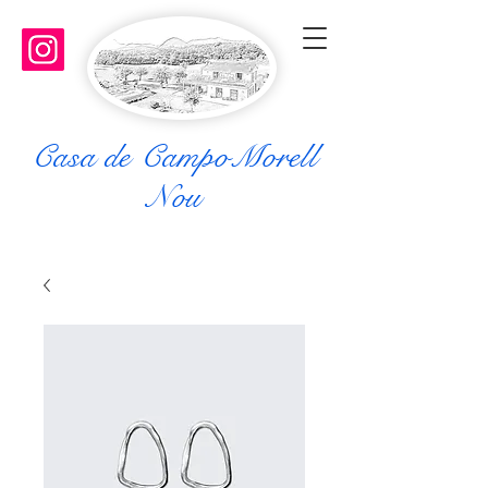
Casa de CampoMorell
Nou