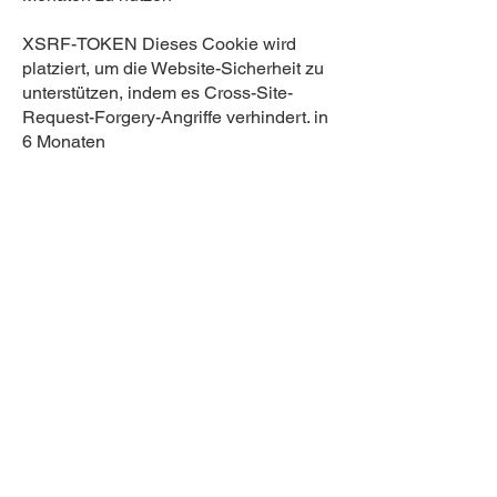
XSRF-TOKEN Dieses Cookie wird
platziert, um die Website-Sicherheit zu
unterstützen, indem es Cross-Site-
Request-Forgery-Angriffe verhindert. in
6 Monaten
XSRF-TOKEN Dieses Cookie wird
platziert, um die Website-Sicherheit zu
unterstützen, indem es Cross-Site-
Request-Forgery-Angriffe verhindert. in
6 Monaten
COOKIES VON DRITTANBIETERN
Die Dienste Dritter liegen außerhalb
der Kontrolle des Herausgebers.
Lieferanten können ihre
Servicebedingungen, den Zweck und